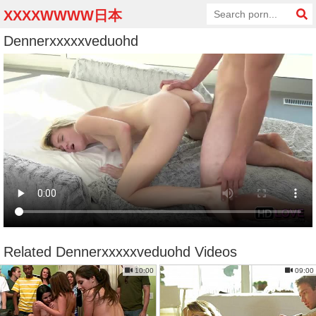
XXXXWWWW日本
Dennerxxxxxveduohd
Related Dennerxxxxxveduohd Videos
10:00
09:00